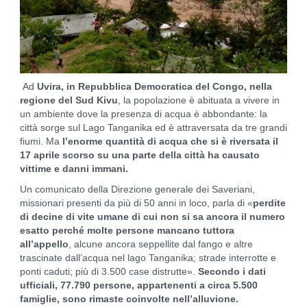
Ad
Uvira, in Repubblica Democratica del Congo, nella
regione del Sud Kivu
, la popolazione è abituata a vivere in
un ambiente dove la presenza di acqua è abbondante: la
città sorge sul Lago Tanganika ed è attraversata da tre grandi
fiumi. Ma
l’enorme quantità di acqua che si è riversata il
17 aprile scorso su una parte della città ha causato
vittime e danni immani.
Un comunicato della Direzione generale dei Saveriani,
missionari presenti da più di 50 anni in loco, parla di «
perdite
di decine di vite umane di cui non si sa ancora il numero
esatto perché molte persone mancano tuttora
all’appello
, alcune ancora seppellite dal fango e altre
trascinate dall’acqua nel lago Tanganika; strade interrotte e
ponti caduti; più di 3.500 case distrutte».
Secondo i dati
ufficiali, 77.790 persone, appartenenti a circa 5.500
famiglie, sono rimaste coinvolte nell’alluvione.