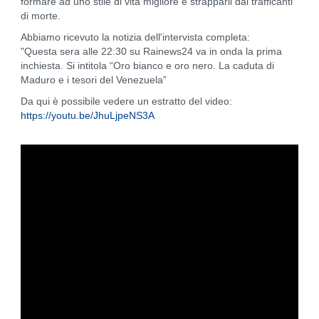
formare ad uno stile di vita migliore e strapparli dai trafficanti
di morte.
Abbiamo ricevuto la notizia dell'intervista completa:
"Questa sera alle 22:30 su Rainews24 va in onda la prima
inchiesta. Si intitola “Oro bianco e oro nero. La caduta di
Maduro e i tesori del Venezuela”
Da qui è possibile vedere un estratto del video:
https://youtu.be/JhuLjpeNS3A