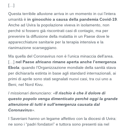
[…]
Questa terribile alluvione arriva in un momento in cui l’intera
umanità è
in ginocchio a causa della pandemia Covid-19
.
Anche ad Uvira la popolazione viveva in isolamento, non
perché si fossero già riscontrati casi di contagio, ma per
prevenire la diffusione della malattia in un Paese dove le
apparecchiature sanitarie per la terapia intensiva e la
rianimazione scarseggiano.
Ma quella del Coronavirus non è l’unica minaccia dell’area.
[…]
nel Paese africano rimane aperta anche l’emergenza
Ebola
: quando l’Organizzazione mondiale della sanità stava
per dichiararla estinta in base agli standard internazionali, ai
primi di aprile sono stati segnalati nuovi casi, tra cui uno a
Beni, nel Nord Kivu.
I missionari denunciano: «
Il rischio è che il dolore di
questo popolo venga dimenticato perché oggi la grande
attenzione di tutti è sull’emergenza causata dal
Coronavirus
».
I Saveriani hanno un legame affettivo con la diocesi di Uvira:
ne sono i “padri fondatori” e tuttora sono presenti sia nel